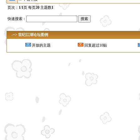
页次：
1
/
1
页 每页
20
主题数
1
快速搜索：
-=> 世纪江湖论坛图例
开放的主题
回复超过10贴