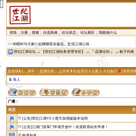
登陆
注册
搜索
自选风格
论坛状态
论坛展区
我能做什么
>> 闲暇时与大家一起聊聊茶余饭后。交流江湖心得...
世纪江湖论坛
→
【世纪江湖站务管理专区】
→
『 品酒论剑 』
→ 帖子列表
总在线
4
人，其中『 品酒论剑 』上共有
0
位会员与
1
位客人.今日贴子
0
[
关闭详
客人
广播：
状态
主
[公告]世纪江湖V8.3-楚天加强版版本说明
[公告]江湖门派掌门申请开放中！欢迎联系站长申请！
申请补发