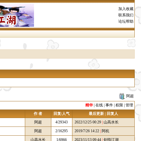
加入收藏
联系我们
论坛帮助
阿超
精华
|
在线
|
事件
|
权限
|
管理
作 者
回复/人气
最后更新 | 回复人
阿超
4/29343
2022/12/25 00:29
|
山高水长
阿超
2/16295
2019/7/26 14:22
|
阿杭
山高水长
1/6966
2023/11/13 09:44
|
剑指江湖