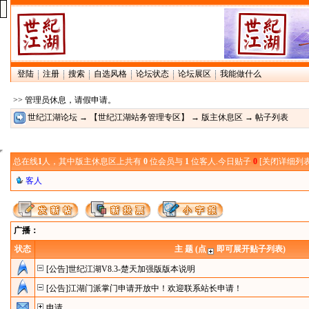
登陆
注册
搜索
自选风格
论坛状态
论坛展区
我能做什么
>> 管理员休息，请假申请。
世纪江湖论坛
→
【世纪江湖站务管理专区】
→
版主休息区
→ 帖子列表
总在线
1
人，其中版主休息区上共有
0
位会员与
1
位客人.今日贴子
0
[
关闭详细列
客人
广播：
状态
主 题 (点
即可展开贴子列表)
[公告]世纪江湖V8.3-楚天加强版版本说明
[公告]江湖门派掌门申请开放中！欢迎联系站长申请！
申请