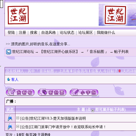
登陆
注册
搜索
自选风格
论坛状态
论坛展区
我能做什么
>> 漂亮的图片,好听的音乐,在这里分享...
世纪江湖论坛
→
【世纪江湖开心娱乐区】
→
『 音乐贴图 』
→ 帖子列表
总在线
10
人，其中『 音乐贴图 』上共有
0
位会员与
1
位客人.今日贴子
0
[
关闭详
客人
广播：
状态
主 题 (点
即可展开贴子列表)
[公告]世纪江湖V8.3-楚天加强版版本说明
[公告]江湖门派掌门申请开放中！欢迎联系站长申请！
页次：
1
/
0
页 每页
20
主题数
0